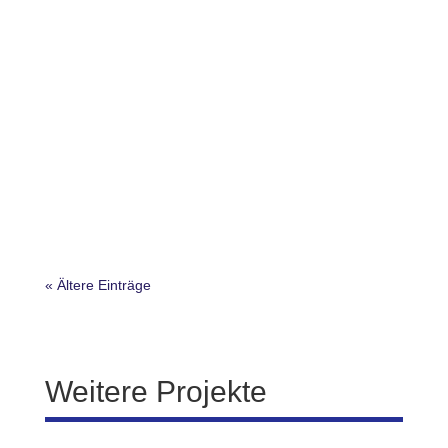
Was ist INSIST? INSIST bedeutet aus dem
Englischen übersetzt „auf etwas
bestehen/beharren“. Und genau das möchte das
Projekt: Selbstbewusst den Beitrag von Migranten
zum Zusammenleben in der Stadtgesellschaft
zeigen und neue Verbindungen zwischen
Menschen und Vereinen...
« Ältere Einträge
Weitere Projekte