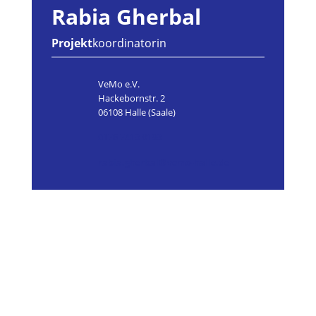
Rabia Gherbal
Projekt
koordinatorin
VeMo e.V.
Hackebornstr. 2
06108 Halle (Saale)
0176 7413 8193
rabia.gherbal@vemo-halle.de