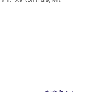
nern: Quartiersmanagment, 
nächster Beitrag
→