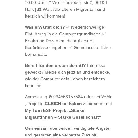
10:00 Uhr] 📍 Wo: [Hackebornstr.2, 06108
Halle] 👥 Wer: Alle älteren Migranten sind
herzlich willkommen!
Was erwartet dich?
✅ Niederschwellige
Einführung in die Computergrundlagen ✅
Erfahrene Dozenten, die auf deine
Bedürfnisse eingehen ✅ Gemeinschaftlicher
Lernansatz
Bereit für den ersten Schritt?
Interesse
geweckt? Melde dich jetzt an und entdecke,
wie der Computer dein Leben bereichern
kann! 🌟
Anmeldung ☎️ 034568157584 oder bei VeMo
, Projekte
GLEICH teilhaben
zusammen mit
My Turn
ESF-Projekt „Starke
Migrantinnen – Starke Gesellschaft“
Gemeinsam überwinden wir digitale Ängste
und gestalten eine vernetzte Zukunft!