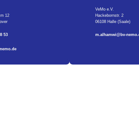
VeMo e.V.
m 12
Hackebornstr. 2
over
06108 Halle (Saale)
88 53
m.alhamwi@bv-nemo.
-nemo.de