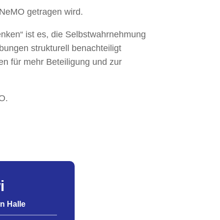
d NeMO getragen wird.
enken“ ist es, die Selbstwahrnehmung
ungen strukturell benachteiligt
en für mehr Beteiligung und zur
O.
i
n Halle