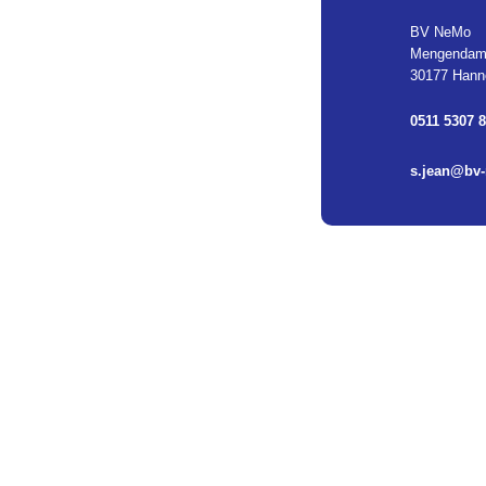
BV NeMo
Mengendam
30177 Hann
0511 5307 
s.jean@bv